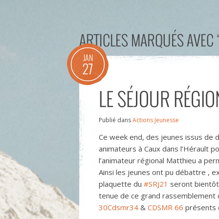
ARTICLES MARQUÉS AVEC 
JAN
27
LE SÉJOUR RÉGIO
Publié dans
Actions Jeunesse
Ce week end, des jeunes issus de d
animateurs à Caux dans l’Hérault po
l’animateur régional Matthieu a perm
Ainsi les jeunes ont pu débattre , 
plaquette du
#SRJ21
seront bientôt
tenue de ce grand rassemblement c
30
Cdsmr34
&
CDSMR 66
présents ce