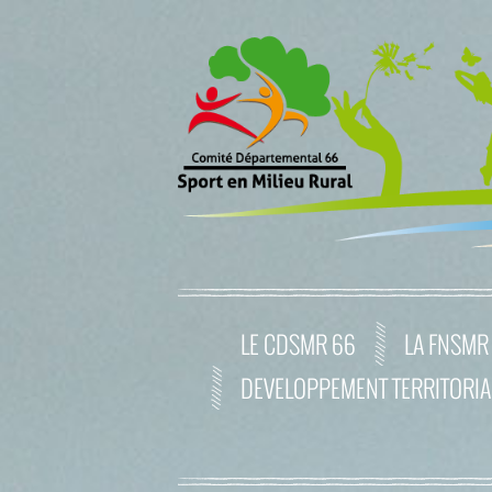
LE CDSMR 66
LA FNSMR
DEVELOPPEMENT TERRITORIA