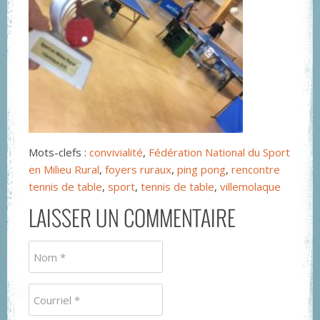
Mots-clefs :
convivialité
,
Fédération National du Sport
en Milieu Rural
,
foyers ruraux
,
ping pong
,
rencontre
tennis de table
,
sport
,
tennis de table
,
villemolaque
LAISSER UN COMMENTAIRE