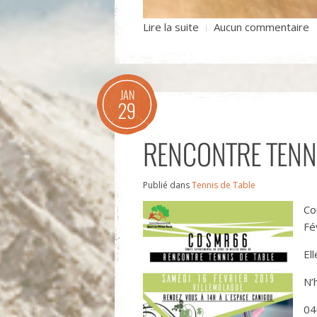
Lire la suite
Aucun commentaire
JAN
29
RENCONTRE TENNI
Publié dans
Tennis de Table
Co
Fé
El
N’
04